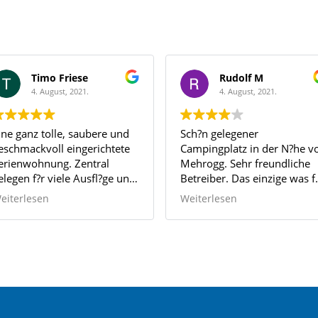
Rudolf M
lia 
4. August, 2021.
31. Ju
e und
Sch?n gelegener
Hier kann m
htete
Campingplatz in der N?he von
zurruhe kom
l
Mehrogg. Sehr freundliche
mein zweite
ge und
Betreiber. Das einzige was f?r
ielen
ein WoMo fehlt ist die M?
Weiterlesen
glichkeit Brauchwasser
abzulassen, deshalb 4 Sterne.
Wir kommen gerne wieder.