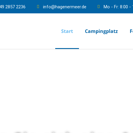
49 2857 2236
info@hagenermeer.de
Mo - Fr: 8:00 -
Start
Campingplatz
F