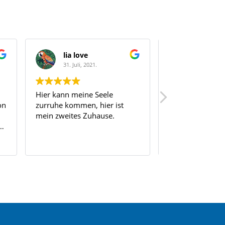
love
Franz Beyering
li, 2021.
24. Juli, 2021.
eine Seele
Ein sch?nes Fleckchen Erde
men, hier ist
,wo man im Biergarten auch
s Zuhause.
Mal ein Weizen genie?en kann