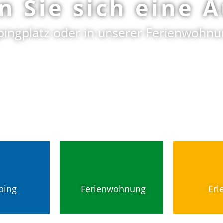
 Sie sich eine A
ngplatz oder in unserer Ferienwohnung
ping
Ferienwohnung
Erl